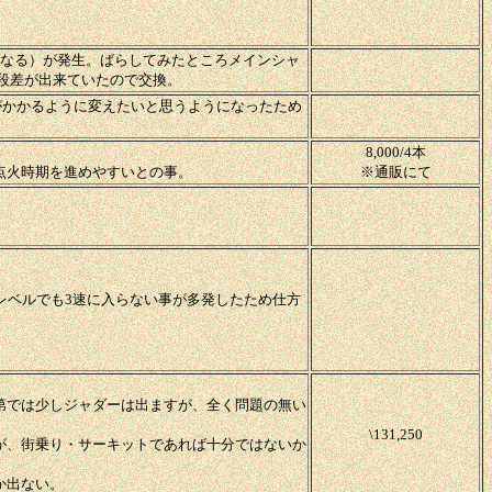
くなる）が発生。ばらしてみたところメインシャ
段差が出来ていたので交換。
がかかるように変えたいと思うようになったため
8,000/4本
点火時期を進めやすいとの事。
※通販にて
レベルでも3速に入らない事が多発したため仕方
次第では少しジャダーは出ますが、全く問題の無い
\131,250
が、街乗り・サーキットであれば十分ではないか
か出ない。