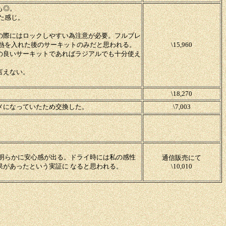
も◎。
いった感じ。
の際にはロックしやすい為注意が必要。フルブレ
 熱を入れた後のサーキットのみだと思われる。
\15,960
面の良いサーキットであればラジアルでも十分使え
言えない。
\18,270
メになっていたため交換した。
\7,003
は明らかに安心感が出る。ドライ時には私の感性
通信販売にて
果があったという実証に なると思われる。
\10,010