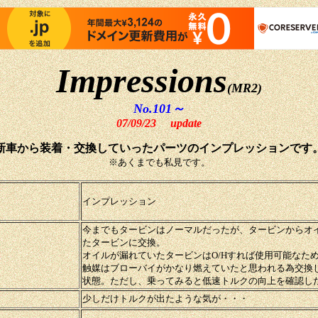
Impressions
(MR2)
No.101～
07/09/23
update
新車から装着・交換していったパーツのインプレッションです
※あくまでも私見です。
インプレッション
今までもタービンはノーマルだったが、タービンからオ
たタービンに交換。
オイルが漏れていたタービンはO/Hすれば使用可能なた
触媒はブローバイがかなり燃えていたと思われる為交換
状態。ただし、乗ってみると低速トルクの向上を確認し
少しだけトルクが出たような気が・・・