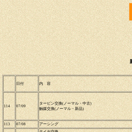
日付
内 容
タービン交換(ノーマル・中古)
114
07/09
触媒交換(ノーマル・新品)
113
07/08
アーシング
タイヤ交換