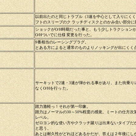
以前出たのと同じトラブル（3速を中心として入りにく
フトのスリーブのク ラッチディスクとのかみ合い部分に
ショックがO/H時期だった事と、もう少しトラクション
O/Hついでに仕様 変更を行った。
9番相当のレーシングプラグ。
とある方によると通常のものよりノッキングが出にくく
サーキットで2速・3速が弾かれる事があり、また街乗り
なくO/Hを行っ た。
踏力激軽っ！それが第一印象。
踏力はノーマルの30～50%程度の感覚。ミートの仕方
レベル。
ゼロヨン的な使い方やクラッチ蹴りは出来ないタイプだ
と思う。
あとは耐久性がどれほどあるかだが、答えは２年後にし