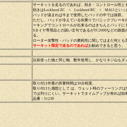
サーキットを走るのであれば、効き・コントロール性と
効きはLockheed ZC < Lockheed RC < MA11と
パッドが温まれば今まで使用したパッドの中では抜群。
ただし、パッドが冷えている街乗りでパニックブレーキ
ーキングでコントロールが出来るのはきちんとパッドに
Sタイヤ専用品との謳い文句であるがTC2000などの路
る。
ローター攻撃性・パッドの磨耗性に関してはまだ何とも
サーキット限定で走るのであれば
お勧めできると思う。
以前使った物と同じ物。数年使用し、かなりネジ山もダ
取り付け作業の所要時間は30分程度。
取り付けた感想として は、ウェット時のフィーリング
では判りにくい。サーキットでタイムアップが有れば効
品番：51239