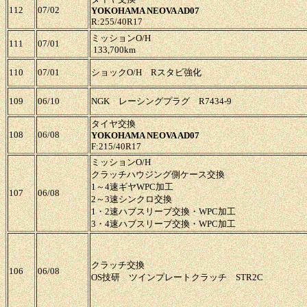
112
07/02
YOKOHAMA NEOVA AD07
R:255/40R17
ミッションO/H
111
07/01
133,700km
110
07/01
ショックO/H Rスタビ強化
109
06/10
NGK レーシングプラグ R7434-9
タイヤ交換
108
06/08
YOKOHAMA NEOVA AD07
F:215/40R17
ミッションO/H
クラッチハウジング側ケース交換
1～4速ギヤWPC加工
107
06/08
2～3速シンクロ交換
1・2速ハブスリーブ交換・WPC加工
3・4速ハブスリーブ交換・WPC加工
クラッチ交換
106
06/08
OS技研 ツインプレートクラッチ STR2C