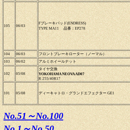
Fブレーキパッド(ENDRESS)
105
06/03
TYPE MA11 品番：EP278
104
06/03
フロントブレーキローター（ノーマル）
103
06/02
アルミホイールナット
タイヤ交換
102
05/08
YOKOHAMA NEOVA AD07
R:255/40R17
101
05/08
ディーキャトロ・グランドエフェクター GE1
No.51～No.100
No.1～No.50