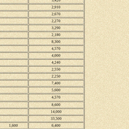
3,420
2,910
2,670
2,270
3,290
2,180
8,300
4,570
4,000
4,240
2,550
2,250
7,400
5,600
4,570
8,600
14,000
33,500
1,600
6,400