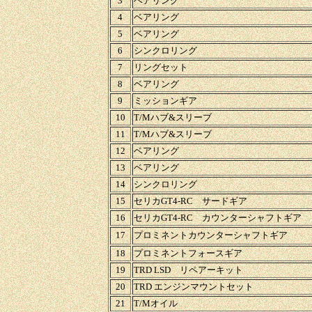
3
ベアリング
4
ベアリング
5
ベアリング
6
シンクロリング
7
リングセット
8
ベアリング
9
ミッションギア
10
T/Mハブ&スリーブ
11
T/Mハブ&スリーブ
12
ベアリング
13
ベアリング
14
シンクロリング
15
セリカGT4-RC サードギア
16
セリカGT4-RC カウンターシャフトギア
17
プロミネントカウンターシャフトギア
18
プロミネントフォースギア
19
TRD LSD リペアーキット
20
TRD エンジンマウントセット
21
T/Mオイル