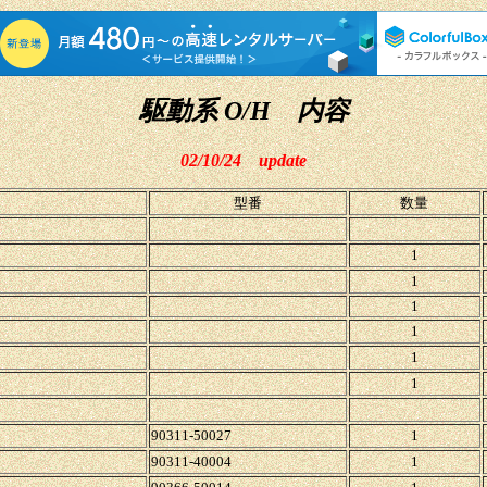
駆動系 O/H 内容
02/10/24
update
型番
数量
1
1
1
1
1
1
90311-50027
1
90311-40004
1