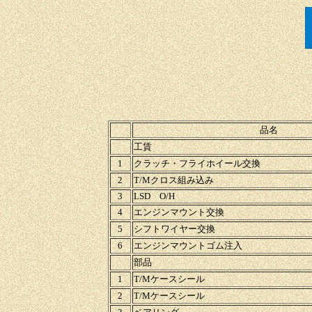
品名
工賃
1
クラッチ・フライホイール交換
2
T/Mクロス組み込み
3
LSD O/H
4
エンジンマウント交換
5
シフトワイヤー交換
6
エンジンマウントゴム注入
部品
1
T/Mケースシール
2
T/Mケースシール