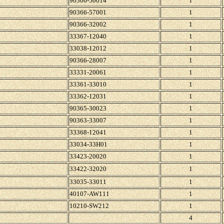
90366-50014
1
90366-57001
1
90366-32002
1
33367-12040
1
33038-12012
1
90366-28007
1
33331-20061
1
33361-33010
1
33362-12031
1
90365-30023
1
90363-33007
1
33368-12041
1
33034-33H01
1
33423-20020
1
33422-32020
1
33035-33011
1
40107-AW111
1
10210-SW212
1
4