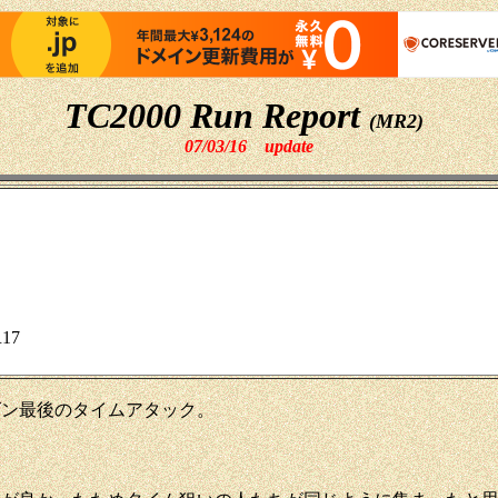
TC2000 Run Report
(MR2)
07/03/16
update
17
ズン最後のタイムアタック。