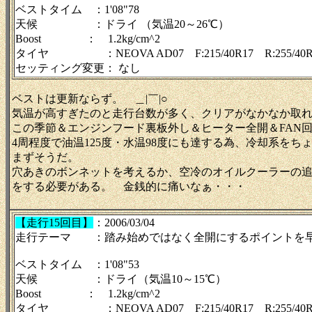
ベストタイム ：1'08"78
天候 ：ドライ （気温20～26℃）
Boost ： 1.2kg/cm^2
タイヤ ：NEOVA AD07 F:215/40R17 R:255/40R
セッティング変更： なし
ベストは更新ならず。 ＿|￣|○
気温が高すぎたのと走行台数が多く、クリアがなかなか取
この季節＆エンジンフード裏板外し＆ヒーター全開＆FAN
4周程度で油温125度・水温98度にも達する為、冷却系をち
まずそうだ。
穴あきのボンネットを考えるか、空冷のオイルクーラーの
をする必要がある。 金銭的に痛いなぁ・・・
【走行15回目】
：2006/03/04
走行テーマ ：踏み始めではなく全開にするポイントを
ベストタイム ：1'08"53
天候 ：ドライ（気温10～15℃）
Boost ： 1.2kg/cm^2
タイヤ ：NEOVA AD07 F:215/40R17 R:255/40R