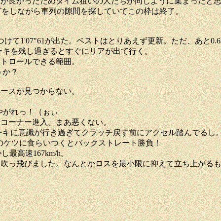
が良かったためタイム狙いの人たちが同じように集まったと思
ングをしながら車列の隙間を探していてこの枠は終了。
て1'07"61が出た。ベストはとりあえず更新。ただ、あと0.
ーキを残し過ぎるとすぐにリアが出て行く。
ントロールできる範囲。
うか？
ペースが見つからない。
！
やがれっ！（ぉぃ
１コーナー進入。まあ悪くない。
ーキに意識が行き過ぎてクラッチ戻す前にアクセル踏んでるし
3のケツに食らいつくとバックストレート勝負！
最高速167km/h。
吹っ飛びました。なんとかロスを最小限に抑えて立ち上がるも