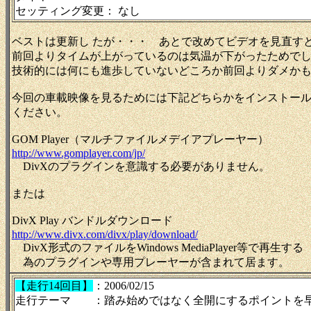
セッティング変更： なし
ベストは更新し たが・・・ あとで改めてビデオを見直す
前回よりタイムが上がっているのは気温が下がったためで
技術的には何にも進歩していないどころか前回よりダメか
今回の車載映像を見るためには下記どちらかをインストー
ください。
GOM Player（マルチファイルメデイアプレーヤー）
http://www.gomplayer.com/jp/
DivXのプラグインを意識する必要がありません。
または
DivX Play バンドルダウンロード
http://www.divx.com/divx/play/download/
DivX形式のファイルをWindows MediaPlayer等で再生する
為のプラグインや専用プレーヤーが含まれて居ます。
【走行14回目】
：2006/02/15
走行テーマ ：踏み始めではなく全開にするポイントを