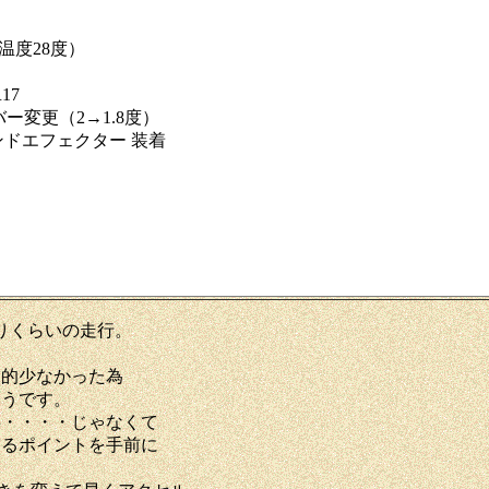
度28度）
17
変更（2→1.8度）
フェクター 装着
りくらいの走行。
較的少なかった為
ようです。
事・・・・じゃなくて
するポイントを手前に