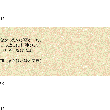
17
れなかったのが痛かった。
回しっ放しにも関わらず
ょっと考えなければ
追加（または水冷と交換）
早く
17