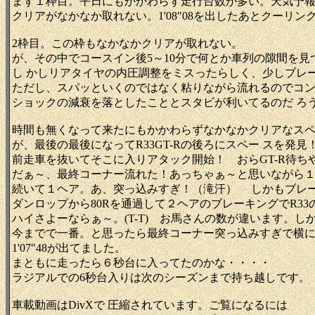
まず１枠目。平日にもかかわらず走行台数が多い。天気予報
クリアがなかなか取れない。1'08"08を出したあとクーリ
2枠目。この枠もなかなかクリアが取れない。
が、その中でコースイン後5～10分で何とか車列の隙間を見つけ
し かしリアタイヤの内圧調整をミスったらしく、少しブレ
ただし、スパッといくのではなく粘りながら流れるのでコ
ショックの減衰を落としたこととスタビが利いてるのだ ろ
時間も無くなって来たにもかかわらずなかなかクリアなス
が、最後の最後になってR33GT-Rの後ろにスペー スを発見
前走車を抜いてそこに入りアタック開始！ おらGT-R待ち
だぁ～、最終コーナー流れた！あっちゃぁ～と思いながら
続いて１ヘア。あ、突っ込みすぎ！（滝汗） しかもブレ
ダンロップから80Rを通過して２ヘアのブレーキングでR3
ハイさよーならぁ～。(T-T) お馬さんの数が違います。しかし
今までで一番。と思ったら最終コーナー突っ込みすぎで横に
1'07"48が出てました。
まともに走ったら６秒台に入ってたのかな・・・・
ラジアルでの6秒台入りは次のシーズンまで持ち越しです。
車載動画はDivXで 圧縮されています。ご覧になるには