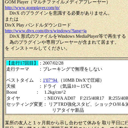
GOM Player（マルチファイルメディアプレーヤー）
http://www.gomplayer.com/jp/
DivX のプラグインを意識する必要がありません。
または
DivX Play バンドルダウンロード
http://www.divx.com/divx/windows/?lang=ja
DivX 形式のファイルをWindows MediaPlayer等で再生する
為のプラグインや専用プレーヤーが含まれて居ます。
を インストールしてください。
【走行17回目】
：2007/02/28
走行テーマ ：ブレーキングで無理をしない
ベストタイム ：
1'07"94
（10MB DivXで圧縮）
天候 ：ドライ （気温10～15℃）
Boost ： 1.2kg/cm^2
タイヤ ：NEOVA AD07 F:215/40R17 R:255/40R
セッティング変更： リアTRD強化スタビ、ショックO/H＆
リアタイヤ新品
某所の友人と１ヶ月前から示し合わせて休みを 取り平日に