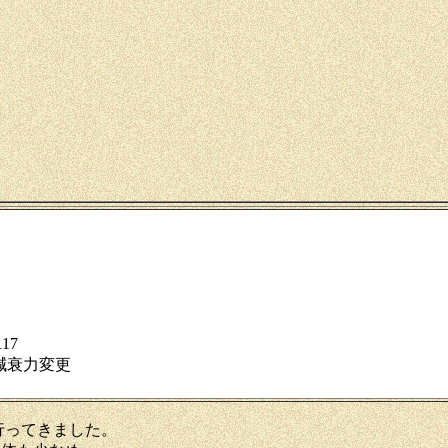
17
減衰力変更
行ってきました。