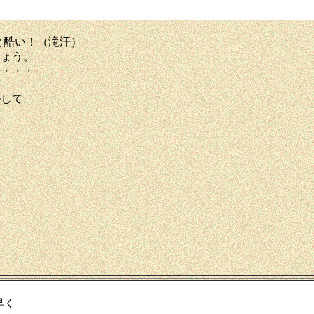
と酷い！（滝汗）
しょう。
も・・・
ルして
早く