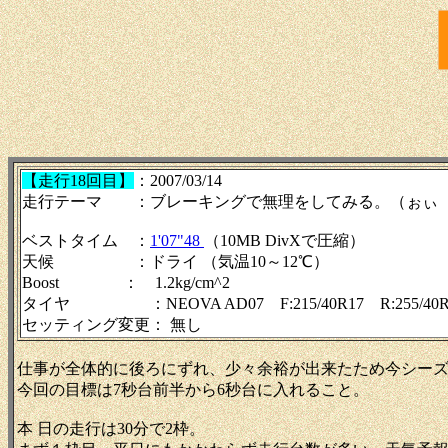
【走行18回目】
：2007/03/14
走行テーマ ：ブレーキングで無理をしてみる。（ぉぃ
ベストタイム ：
1'07"48
（10MB DivXで圧縮）
天候 ：ドライ （気温10～12℃）
Boost ： 1.2kg/cm^2
タイヤ ：NEOVA AD07 F:215/40R17 R:255/40R
セッティング変更： 無し
仕事が全体的に後ろにずれ、少々余裕が出来たため今シー
今回の目標は7秒台前半から6秒台に入れること。
本 日の走行は30分で2枠。