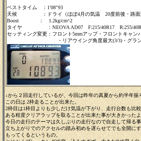
ベストタイム ：1'08"93
天候 ：ドライ（ほぼ4月の気温 20度前後・路面温
Boost ： 1.2kg/cm^2
タイヤ ：NEOVA AD07 F:215/40R17 R:255/40R
セッティング変更：フロント5mmアップ・フロントキャンバー
・リアウイング角度最大(3/3)・グランドエ
↓から２回走行しているが、今回は昨年の真夏から約半年振
この日は 2枠走ることが出来た。
2枠目は1枠目よりも少しだけ気温が下がり、走行台数も比
ある程度クリアラップを取ることが出来た事が大きかった
今日の走行のテーマは久しぶりの走行なので自走して帰る
立ち上がりでのアクセルの踏み初めを遅らせてでも全開に
もってくるというもの。