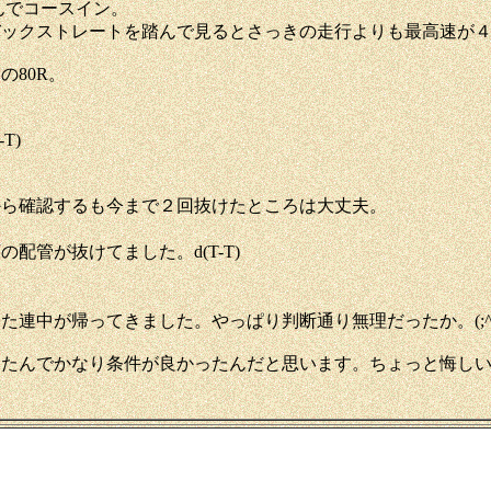
んでコースイン。
バックストレートを踏んで見るとさっきの走行よりも最高速が
80R。
T)
から確認するも今まで２回抜けたところは大丈夫。
管が抜けてました。d(T-T)
連中が帰ってきました。やっぱり判断通り無理だったか。(;^_
んでかなり条件が良かったんだと思います。ちょっと悔しい。(;