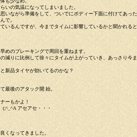
自体も少なめ。
くらいの気温になってしまいました。
思いながら準備をして、ついでにボディー下面に付けてあった
るんで。
きているんですが、今までタイムに影響しているかと聞かれる
ら早めのブレーキングで周回を重ねます。
ンの減りに比例して徐々にタイムが上がっていき、あっさり今
事と新品タイヤが効いてるのかな？
て最後のアタック開 始。
ーナーもかよ！
^_^A アセアセ・・・
が良くなってきました。