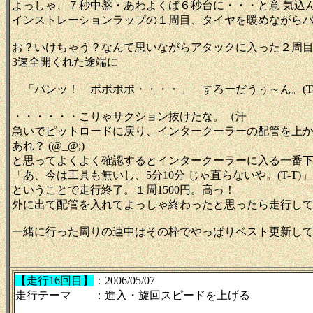
よっしゃ、７秒中盤・あわよくば６秒台に・・・と意 気込
インストレーションラップの１周目、タイヤを暖めながら
お？いけちゃう？なんて思いながらアタックに入った２周目の
3速全開くれた途端に
「パンッ！ ボボボボ・・・・」 すろーだうぅ～ん。(T-
・・・・・・こりゃサクション抜けたな。（汗
急いでピットロードに戻り、インタークーラーの配管を上
あれ？ (@_@;)
と思ってよくよく確認するとインタークーラーに入る一番下の配
「あ、今は工具も無いし、5分10分 じゃ直らないや。(T-T)」
ということで走行終了。１周1500円。高っ！
外に出て配管を入れてよっしゃ終わったと思ったら走行してた
一緒に行った周りの連中はその枠でやっぱりベスト更新してた
【走行16回目】
：2006/05/07
走行テーマ ：進入・旋回スピードを上げる