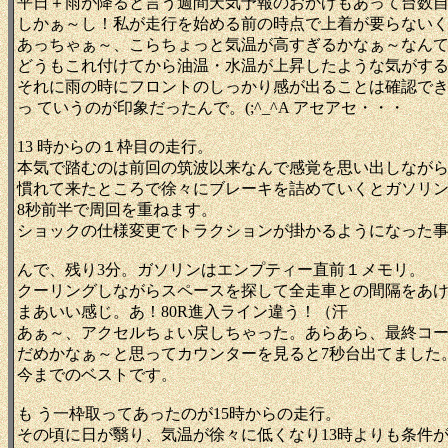
平日＋雨が降ると言う週間天気予報のおかげもあって台数
しかぁ～し！私が走行を始める前の時点で上着が要らない
あっちゃぁ～、こらちょっと気温が高すぎるかなぁ～なんて
どうもこれ付けてから油温・水温が上昇したような気がす
それに雨の時にフロントのしっかり感が出ることは確認で
っ ていうのが印象だったんで。(;^_^A アセアセ・・・
13 時からの１枠目の走行。
本気で踏むのは前回の筑波以来なんで感覚を思い出しなが
慣れて来たところで徐々にブレーキを詰めていくとガソリ
8秒前半で周回を重ねます。
ショックの仕様変更でトラクションが掛かるようになった
んで、残り3分。ガソリンはエンプティー直前１メモリ。
クーリングしながらスペースを探して全走車との間隔をあけ
まあいい感じ。あ！80R進入ライン違う！（汗
あぁ～、アクセルちょい戻しちゃった。あらあら、最終コ
だめかなぁ～と思ってカウンターを見ると7秒台出てました。(;
今までのベストです。
も う一枠取ってあったのが15時からの走行。
その頃に日が翳り、気温が徐々に低くなり13時よりも条件